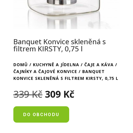
Banquet Konvice skleněná s
filtrem KIRSTY, 0,75 l
DOMŮ
/
KUCHYNĚ A JÍDELNA
/
ČAJE A KÁVA
/
ČAJNÍKY A ČAJOVÉ KONVICE
/ BANQUET
KONVICE SKLENĚNÁ S FILTREM KIRSTY, 0,75 L
Původní
Aktuální
339
Kč
309
Kč
cena
cena
byla:
je:
339 Kč.
309 Kč.
DO OBCHODU