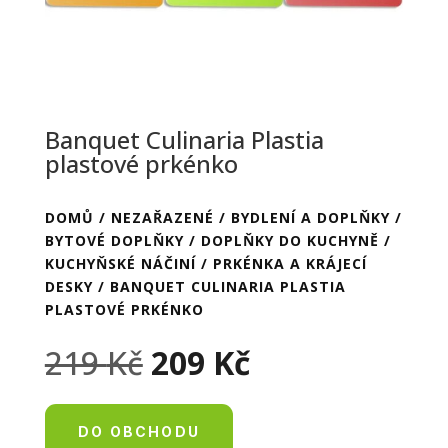
Banquet Culinaria Plastia
plastové prkénko
DOMŮ
/
NEZAŘAZENÉ
/
BYDLENÍ A DOPLŇKY
/
BYTOVÉ DOPLŇKY
/
DOPLŇKY DO KUCHYNĚ
/
KUCHYŇSKÉ NÁČINÍ
/
PRKÉNKA A KRÁJECÍ
DESKY
/ BANQUET CULINARIA PLASTIA
PLASTOVÉ PRKÉNKO
Původní
Aktuální
219
Kč
209
Kč
cena
cena
byla:
je:
219 Kč.
209 Kč.
DO OBCHODU