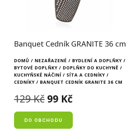
Banquet Cedník GRANITE 36 cm
DOMŮ
/
NEZAŘAZENÉ
/
BYDLENÍ A DOPLŇKY
/
BYTOVÉ DOPLŇKY
/
DOPLŇKY DO KUCHYNĚ
/
KUCHYŇSKÉ NÁČINÍ
/
SÍTA A CEDNÍKY
/
CEDNÍKY
/ BANQUET CEDNÍK GRANITE 36 CM
Původní
Aktuální
129
Kč
99
Kč
cena
cena
byla:
je:
129 Kč.
99 Kč.
DO OBCHODU