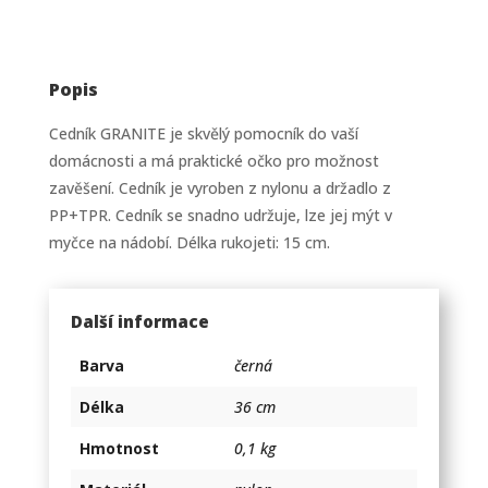
Popis
Cedník GRANITE je skvělý pomocník do vaší
domácnosti a má praktické očko pro možnost
zavěšení. Cedník je vyroben z nylonu a držadlo z
PP+TPR. Cedník se snadno udržuje, lze jej mýt v
myčce na nádobí. Délka rukojeti: 15 cm.
Další informace
Barva
černá
Délka
36 cm
Hmotnost
0,1 kg